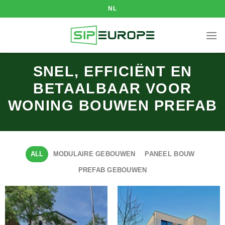
Skip
NL
to
content
SNEL, EFFICIËNT EN
BETAALBAAR VOOR
WONING BOUWEN PREFAB
ALL
MODULAIRE GEBOUWEN
PANEEL BOUW
PREFAB GEBOUWEN