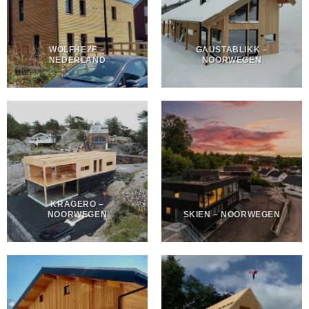
WOLFHEZE –
GAUSTABLIKK –
NEDERLAND
NOORWEGEN
KRAGERO –
NOORWEGEN
SKIEN – NOORWEGEN