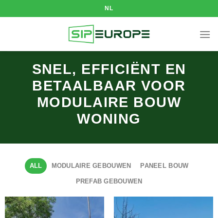
Skip
NL
to
content
SNEL, EFFICIËNT EN
BETAALBAAR VOOR
MODULAIRE BOUW
WONING
ALL
MODULAIRE GEBOUWEN
PANEEL BOUW
PREFAB GEBOUWEN