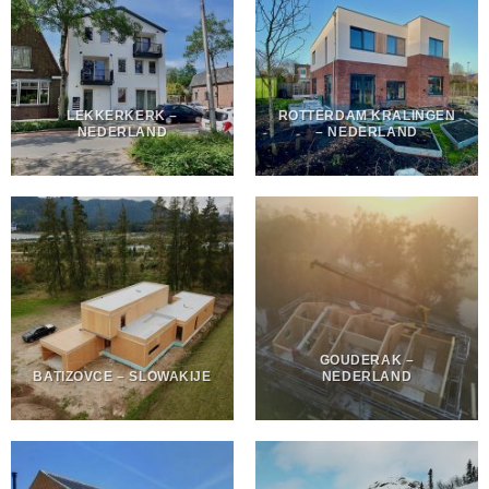
LEKKERKERK –
ROTTERDAM KRALINGEN
NEDERLAND
– NEDERLAND
GOUDERAK –
BATIZOVCE – SLOWAKIJE
NEDERLAND