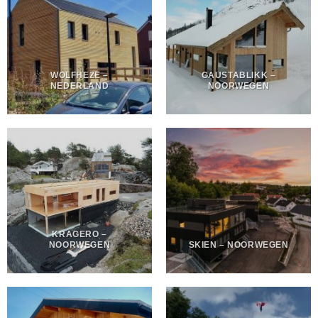
WOLFHEZE –
GAUSTABLIKK –
NEDERLAND
NOORWEGEN
KRAGERO –
NOORWEGEN
SKIEN – NOORWEGEN