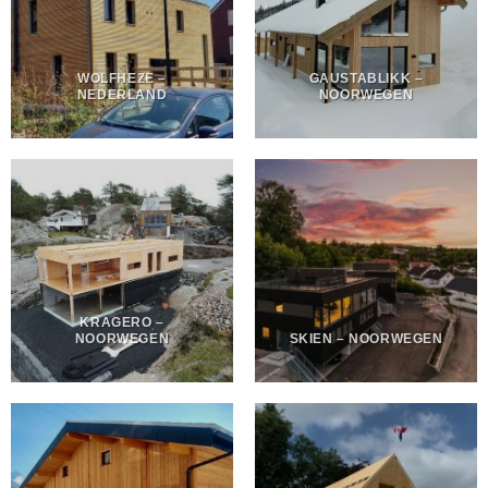
WOLFHEZE –
GAUSTABLIKK –
NEDERLAND
NOORWEGEN
KRAGERO –
NOORWEGEN
SKIEN – NOORWEGEN