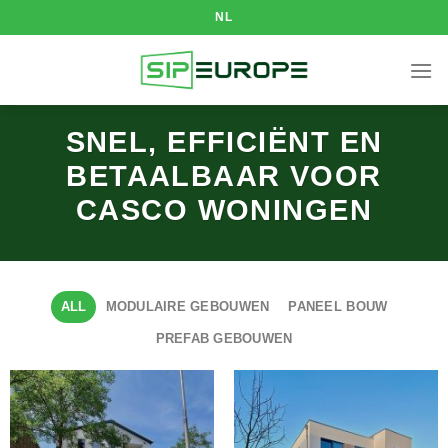
Skip
NL
to
content
SNEL, EFFICIËNT EN
BETAALBAAR VOOR
CASCO WONINGEN
ALL
MODULAIRE GEBOUWEN
PANEEL BOUW
PREFAB GEBOUWEN