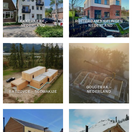
LEKKERKERK –
ROTTERDAM KRALINGEN
NEDERLAND
– NEDERLAND
GOUDERAK –
BATIZOVCE – SLOWAKIJE
NEDERLAND